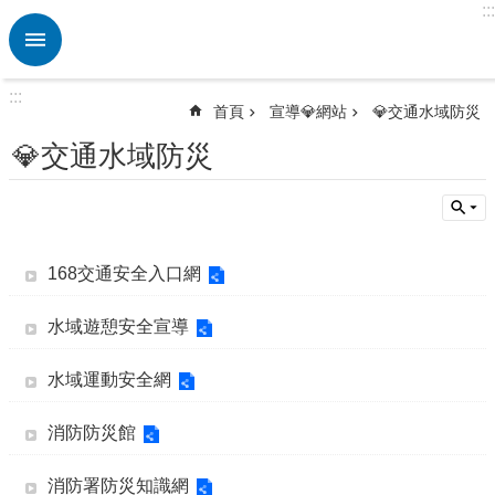
:::
跳到主要內容區塊
進
階
搜
:::
尋
首頁
宣導💎網站
💎交通水域防災
熱
💎交通水域防災
門
關
鍵
字
168交通安全入口網
認
識
🌈
水域遊憩安全宣導
學
校
水域運動安全網
校
務
消防防災館
💖
E
消防署防災知識網
化