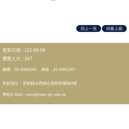
行
政
📚
回上一頁
回最上面
填
報
:::
教
更新日期
115-08-06
師
瀏覽人次
247
🥝
專
總機：05-6982045 傳真：05-6981287
區
學
本校地址：雲林縣台西鄉台西村民權路9號
生
🍰
學校E-Mail：tsies@tsies.ylc.edu.tw
園
地
宣
導
💎