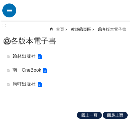
:::
跳到主要內容區塊
進
階
搜
:::
尋
首頁
教師🥝專區
🥝各版本電子書
熱
🥝各版本電子書
門
關
鍵
翰林出版社
字
南一OneBook
認
識
康軒出版社
🌈
學
校
校
務
回上一頁
回最上面
💖
E
化