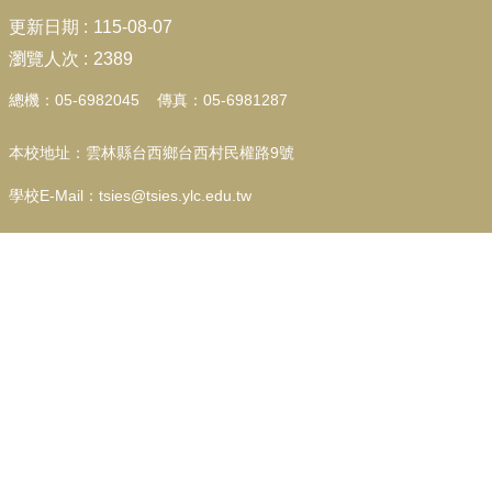
:::
更新日期
115-08-07
行
瀏覽人次
2389
政
📚
總機：05-6982045 傳真：05-6981287
填
報
本校地址：雲林縣台西鄉台西村民權路9號
教
學校E-Mail：tsies@tsies.ylc.edu.tw
師
🥝
專
區
學
生
🍰
園
地
宣
導
💎